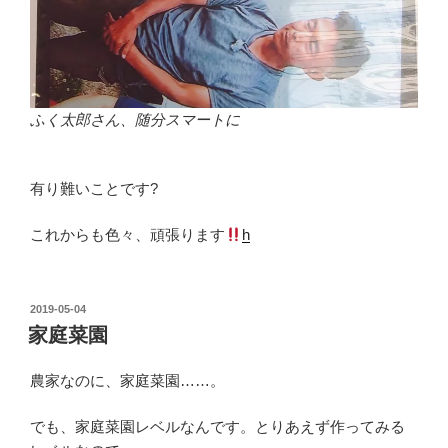
ふく太郎さん、随分スマートに
有り難いことです?
これからも色々、頑張ります
h
投
2019-05-04
稿
家庭菜園
日:
農家なのに、家庭菜園……。
でも、家庭菜園レベルなんです。とりあえず作ってみる