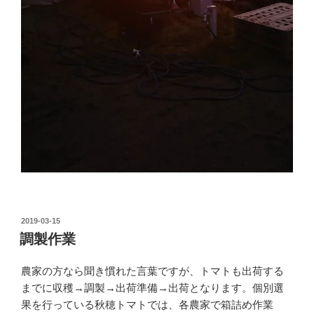
投
2019-03-15
稿
調製作業
日:
農家の方なら聞き慣れた言葉ですが、トマトも出荷する
までに収穫→調製→出荷準備→出荷となります。個別選
果を行っている秋穂トマトでは、各農家で箱詰め作業