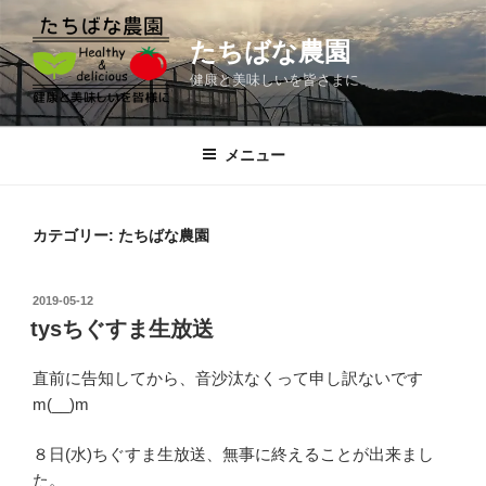
コ
ン
たちばな農園
テ
健康と美味しいを皆さまに
ン
ツ
へ
メニュー
ス
キ
ッ
カテゴリー:
たちばな農園
プ
投
2019-05-12
稿
tysちぐすま生放送
日:
直前に告知してから、音沙汰なくって申し訳ないです
m(__)m
８日(水)ちぐすま生放送、無事に終えることが出来まし
た。