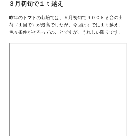
稿
３月初旬で１ｔ越え
日:
昨年のトマトの栽培では、５月初旬で９００ｋｇ台の出
荷（１回で）が最高でしたが、今回はすでに１ｔ越え。
色々条件がそろってのことですが、うれしい限りです。