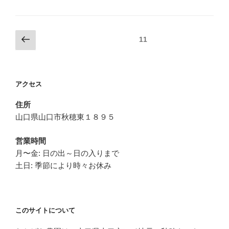
投
前
固定ページ
11
の
稿
ペ
の
ー
ペ
アクセス
ジ
ー
住所
ジ
山口県山口市秋穂東１８９５
送
り
営業時間
月〜金: 日の出～日の入りまで
土日: 季節により時々お休み
このサイトについて