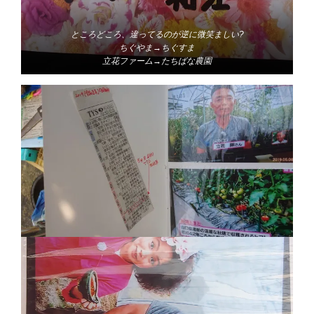
ところどころ、違ってるのが逆に微笑ましい?
ちぐやま→ちぐすま
立花ファーム→たちばな農園