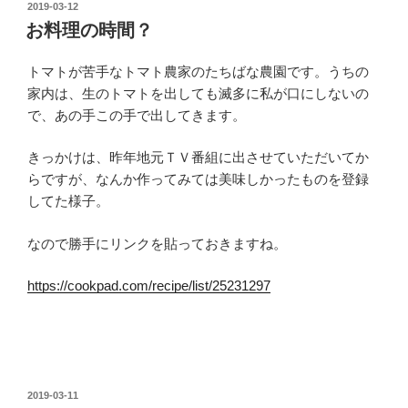
投
2019-03-12
稿
お料理の時間？
日:
トマトが苦手なトマト農家のたちばな農園です。うちの
家内は、生のトマトを出しても滅多に私が口にしないの
で、あの手この手で出してきます。
きっかけは、昨年地元ＴＶ番組に出させていただいてか
らですが、なんか作ってみては美味しかったものを登録
してた様子。
なので勝手にリンクを貼っておきますね。
https://cookpad.com/recipe/list/25231297
投
2019-03-11