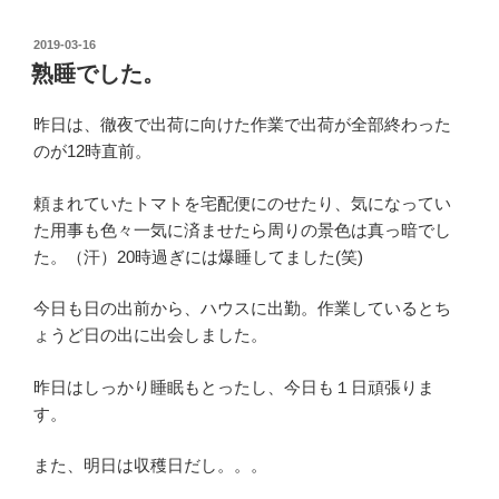
投
2019-03-16
稿
熟睡でした。
日:
昨日は、徹夜で出荷に向けた作業で出荷が全部終わった
のが12時直前。
頼まれていたトマトを宅配便にのせたり、気になってい
た用事も色々一気に済ませたら周りの景色は真っ暗でし
た。（汗）20時過ぎには爆睡してました(笑)
今日も日の出前から、ハウスに出勤。作業しているとち
ょうど日の出に出会しました。
昨日はしっかり睡眠もとったし、今日も１日頑張りま
す。
また、明日は収穫日だし。。。