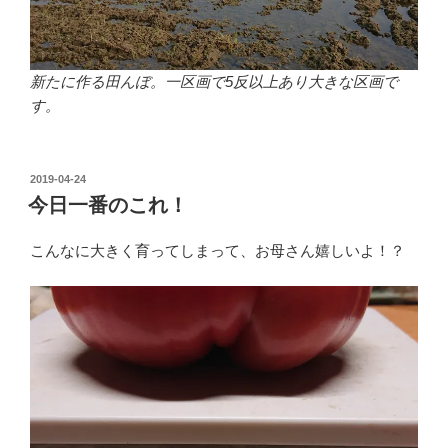
新たに作る田んぼ。一区画で5反以上あり大きな区画で
す。
投
2019-04-24
稿
今日一番のこれ！
日:
こんなに大きく育ってしまって、お母さん嬉しいよ！？