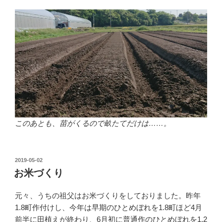
このあとも、苗がくるので畝たてだけは……。
投
2019-05-02
稿
お米づくり
日:
元々、うちの祖父はお米づくりをしておりました。昨年
1.8町作付けし、今年は早期のひとめぼれを1.8町ほど4月
前半に田植えが終わり、6月初に普通作のひとめぼれを1.2