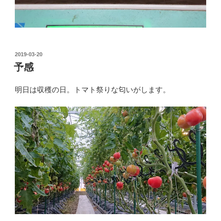
投
2019-03-20
稿
予感
日:
明日は収穫の日。トマト祭りな匂いがします。