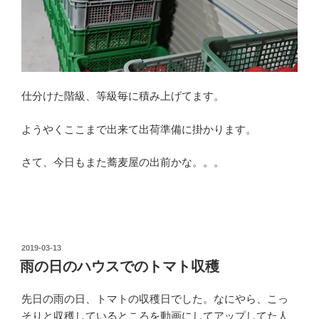
仕分けた階級、等級毎に積み上げてます。
ようやくここまで出来て出荷準備に掛かります。
さて、今日もまた蕎麦屋の出前かな。。。
投
2019-03-13
稿
雨の日のハウスでのトマト収穫
日:
先日の雨の日、トマトの収穫日でした。なにやら、こっ
そりと収穫しているところを動画にしてアップしてた人