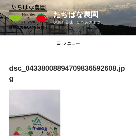
コ
ン
たちばな農園
テ
健康と美味しいを皆さまに
ン
ツ
へ
メニュー
ス
キ
ッ
dsc_04338008894709836592608.jp
プ
g