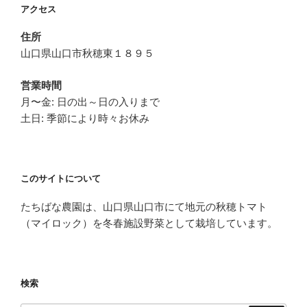
ー
アクセス
シ
住所
ョ
山口県山口市秋穂東１８９５
ン
営業時間
月〜金: 日の出～日の入りまで
土日: 季節により時々お休み
このサイトについて
たちばな農園は、山口県山口市にて地元の秋穂トマト
（マイロック）を冬春施設野菜として栽培しています。
検索