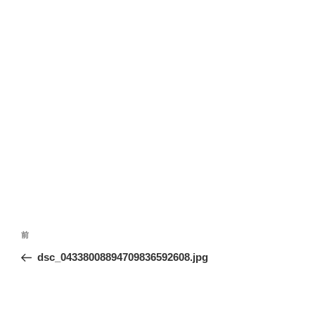
投
前
前
稿
の
dsc_04338008894709836592608.jpg
ナ
投
ビ
稿
ゲ