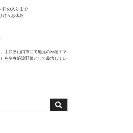
出～日の入りまで
より時々お休み
て
は、山口県山口市にて地元の秋穂トマ
ク）を冬春施設野菜として栽培してい
検
索