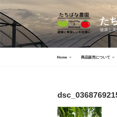
コ
ン
テ
た
ン
ツ
健康と美
へ
ス
キ
ッ
Home
商品販売について
プ
dsc_036876921