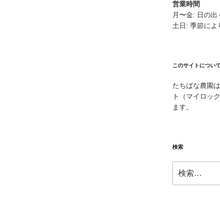
営業時間
月〜金: 日の
土日: 季節に
このサイトについ
たちばな農園
ト（マイロッ
ます。
検索
検
索: