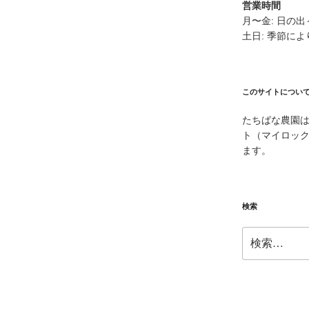
営業時間
月〜金: 日の
土日: 季節に
このサイトについ
たちばな農園
ト（マイロッ
ます。
検索
検
索: