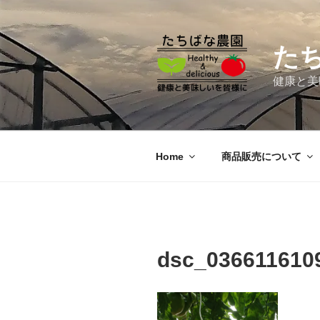
コ
ン
テ
た
ン
ツ
健康と美
へ
ス
キ
ッ
Home
商品販売について
プ
dsc_036611610