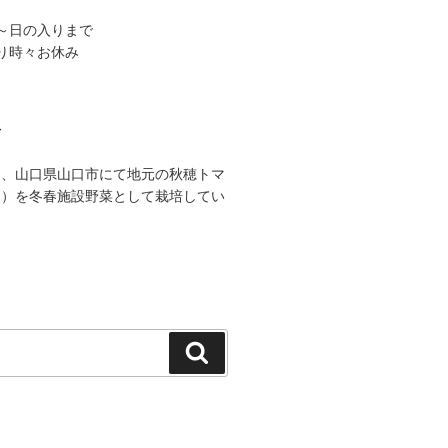
出～日の入りまで
より時々お休み
て
は、山口県山口市にて地元の秋穂トマ
ク）を冬春施設野菜として栽培してい
検
索