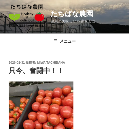
コ
ン
たちばな農園
テ
健康と美味しいを皆さまに
ン
ツ
へ
メニュー
ス
キ
ッ
投
2026-01-31
投稿者:
MIWA.TACHIBANA
プ
稿
只今、奮闘中！！
日: