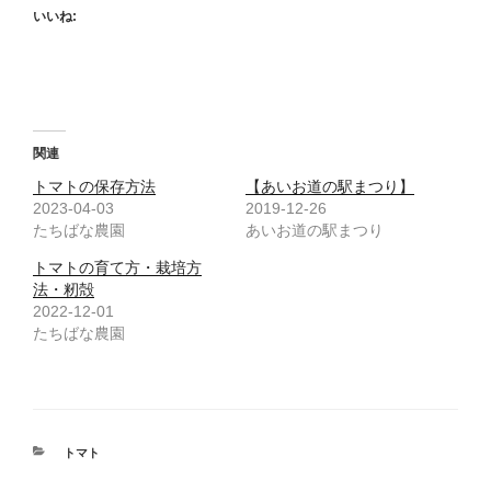
いいね:
関連
トマトの保存方法
【あいお道の駅まつり】
2023-04-03
2019-12-26
たちばな農園
あいお道の駅まつり
トマトの育て方・栽培方
法・籾殻
2022-12-01
たちばな農園
カ
トマト
テ