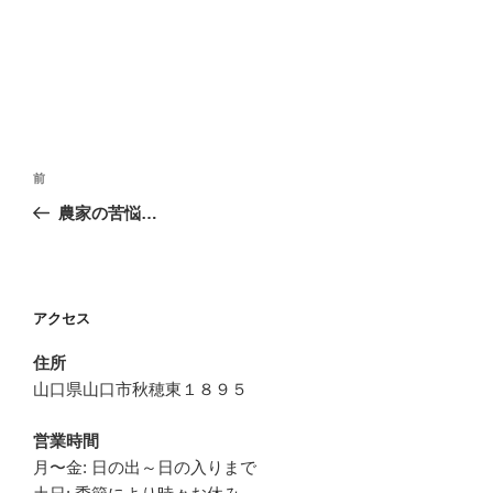
投
前
前
稿
の
農家の苦悩…
ナ
投
ビ
稿
ゲ
ー
アクセス
シ
住所
ョ
山口県山口市秋穂東１８９５
ン
営業時間
月〜金: 日の出～日の入りまで