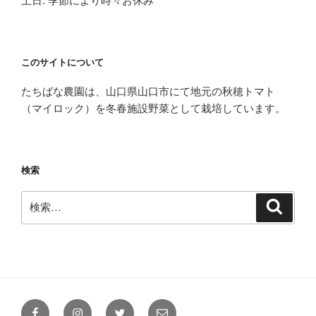
土日: 季節により時々お休み
このサイトについて
たちばな農園は、山口県山口市にて地元の秋穂トマト
（マイロック）を冬春施設野菜として栽培しています。
検索
検
検
索
索:
Facebook
Instagram
Twitter
メ