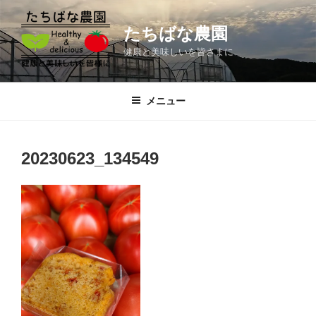
コ
ン
たちばな農園
テ
健康と美味しいを皆さまに
ン
ツ
へ
メニュー
ス
キ
ッ
20230623_134549
プ