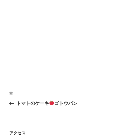
投
前
前
稿
の
トマトのケーキ
ゴトウパン
ナ
投
ビ
稿
ゲ
ー
アクセス