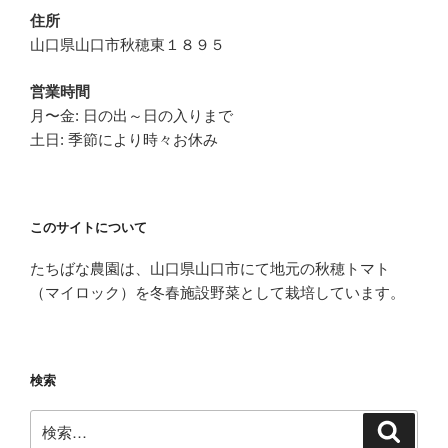
シ
住所
ョ
山口県山口市秋穂東１８９５
ン
営業時間
月〜金: 日の出～日の入りまで
土日: 季節により時々お休み
このサイトについて
たちばな農園は、山口県山口市にて地元の秋穂トマト
（マイロック）を冬春施設野菜として栽培しています。
検索
検
検
索
索: