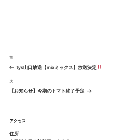
投
前
前
稿
の
tys山口放送【mixミックス】放送決定
ナ
投
ビ
稿
次
次
ゲ
の
【お知らせ】今期のトマト終了予定
投
ー
稿
シ
ョ
アクセス
ン
住所