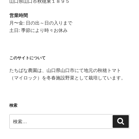
山口県山口市秋穂東１８９５
営業時間
月〜金: 日の出～日の入りまで
土日: 季節により時々お休み
このサイトについて
たちばな農園は、山口県山口市にて地元の秋穂トマト
（マイロック）を冬春施設野菜として栽培しています。
検索
検
検
索
索: