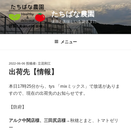
コ
ン
たちばな農園
テ
健康と美味しいを皆さまに
ン
ツ
へ
メニュー
ス
キ
ッ
投
2022-06-06
投稿者:
立花和江
プ
稿
出荷先【情報】
日:
本日17時25分から、tys 「mixミックス」で放送がありま
すので、現在の出荷先のお知らせです。
【防府】
アルク中関店様、三田尻店様
→秋穂とまと、トマトゼリ
ー