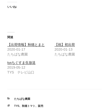
いいね:
関連
【出荷情報】秋穂とまと
【祝】初出荷
2020-01-17
2020-01-13
たちばな農園
たちばな農園
tysちぐすま生放送
2019-05-12
TYS テレビ山口
カ
たちばな農園
テ
タ
TYS
、
秋穂トマト
、
販売
ゴ