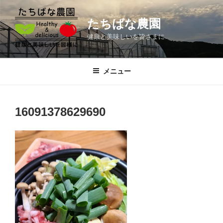
コ
ン
たちばな農園
テ
健康と美味しいを皆さまに
ン
ツ
へ
メニュー
ス
キ
ッ
16091378629690
プ