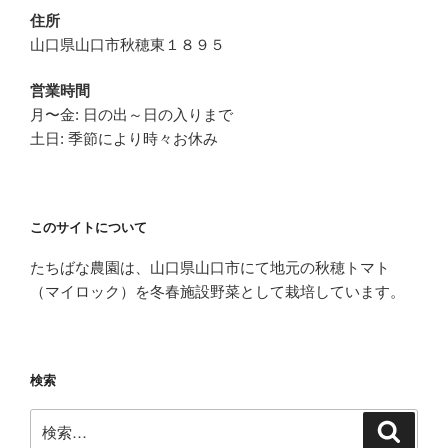
シ
住所
ョ
山口県山口市秋穂東１８９５
ン
営業時間
月〜金: 日の出～日の入りまで
土日: 季節により時々お休み
このサイトについて
たちばな農園は、山口県山口市にて地元の秋穂トマト
（マイロック）を冬春施設野菜として栽培しています。
検索
検
検
索
索: