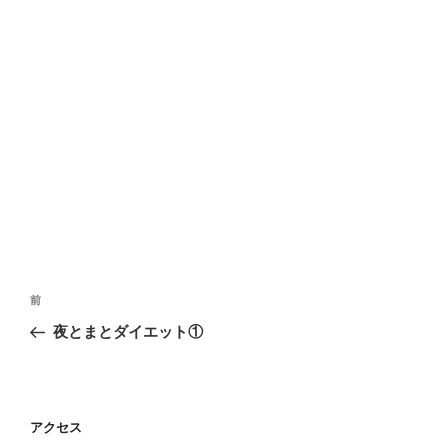
投
前
前
稿
の
夜とまとダイエット①
ナ
投
ビ
稿
ゲ
ー
アクセス