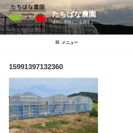
コ
ン
たちばな農園
テ
健康と美味しいを皆さまに
ン
ツ
へ
メニュー
ス
キ
ッ
15991397132360
プ