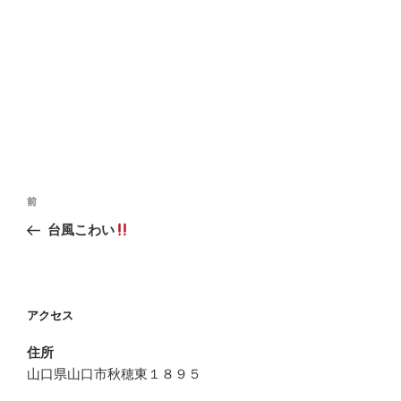
投
前
前
稿
の
台風こわい
ナ
投
ビ
稿
ゲ
ー
アクセス
シ
住所
ョ
山口県山口市秋穂東１８９５
ン