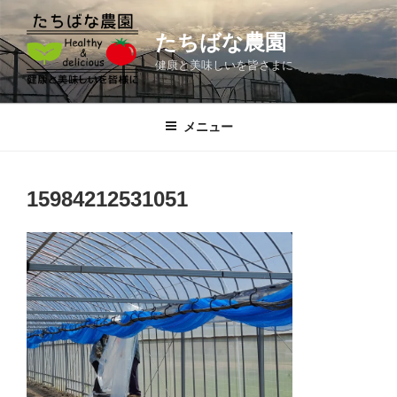
コ
ン
たちばな農園
テ
健康と美味しいを皆さまに
ン
ツ
へ
メニュー
ス
キ
ッ
15984212531051
プ