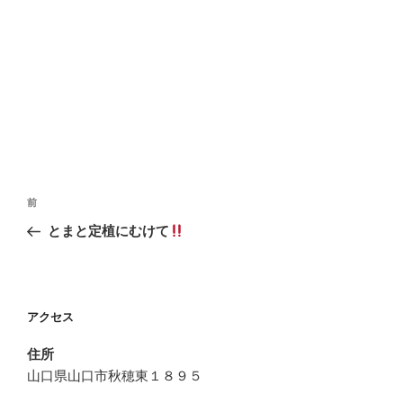
投
前
前
稿
の
とまと定植にむけて
ナ
投
ビ
稿
ゲ
ー
アクセス
シ
住所
ョ
山口県山口市秋穂東１８９５
ン