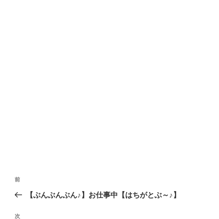
投
前
前
稿
の
【ぶんぶんぶん♪】お仕事中【はちがとぶ～♪】
ナ
投
ビ
稿
次
次