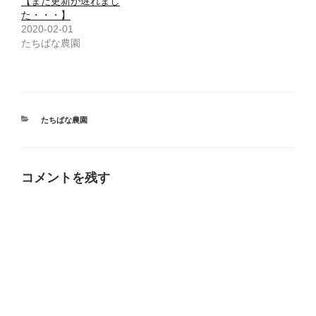
【また更新が遅れまし
た・・・】
2020-02-01
たちばな農園
カ
たちばな農園
テ
ゴ
リ
ー
コメントを残す