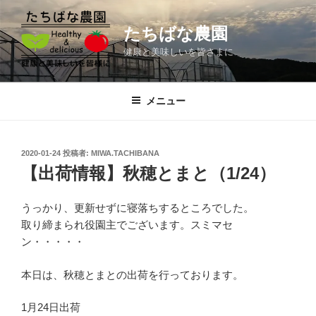
コ
ン
たちばな農園
テ
健康と美味しいを皆さまに
ン
ツ
へ
メニュー
ス
キ
ッ
投
2020-01-24
投稿者:
MIWA.TACHIBANA
プ
稿
【出荷情報】秋穂とまと（1/24）
日:
うっかり、更新せずに寝落ちするところでした。
取り締まられ役園主でございます。スミマセ
ン・・・・・
本日は、秋穂とまとの出荷を行っております。
1月24日出荷