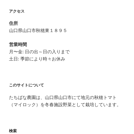
ー
アクセス
シ
ョ
住所
ン
山口県山口市秋穂東１８９５
営業時間
月〜金: 日の出～日の入りまで
土日: 季節により時々お休み
このサイトについて
たちばな農園は、山口県山口市にて地元の秋穂トマト
（マイロック）を冬春施設野菜として栽培しています。
検索