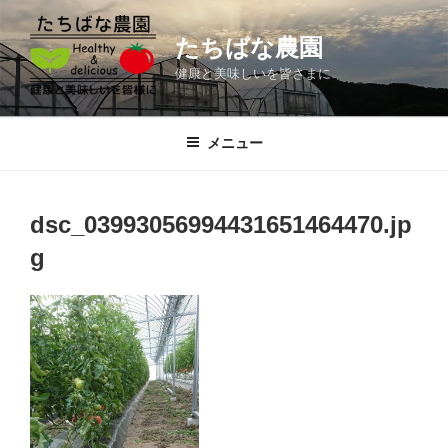
コ
ン
たちばな農園
テ
健康と美味しいを皆さまに
ン
ツ
へ
メニュー
ス
キ
ッ
dsc_03993056994431651464470.jp
プ
g