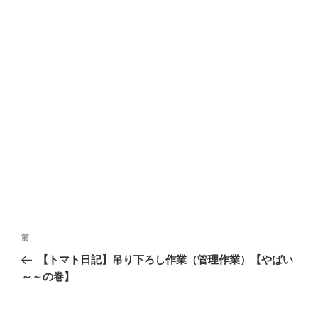
投
前
前
稿
の
【トマト日記】吊り下ろし作業（管理作業）【やばい
ナ
投
～～の巻】
ビ
稿
ゲ