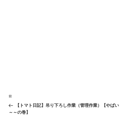
投
前
前
稿
の
【トマト日記】吊り下ろし作業（管理作業）【やばい
ナ
投
～～の巻】
ビ
稿
ゲ