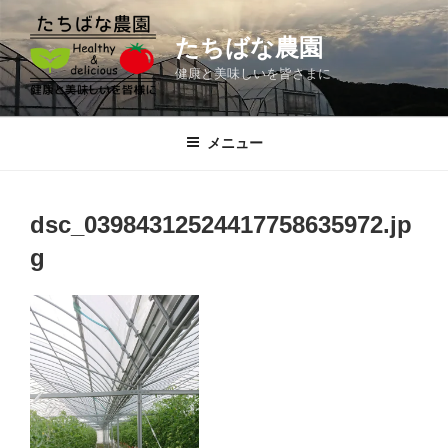
コ
ン
たちばな農園
テ
健康と美味しいを皆さまに
ン
ツ
へ
メニュー
ス
キ
ッ
dsc_03984312524417758635972.jp
プ
g