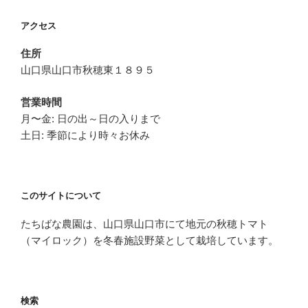
ー
アクセス
シ
ョ
住所
ン
山口県山口市秋穂東１８９５
営業時間
月〜金: 日の出～日の入りまで
土日: 季節により時々お休み
このサイトについて
たちばな農園は、山口県山口市にて地元の秋穂トマト
（マイロック）を冬春施設野菜として栽培しています。
検索