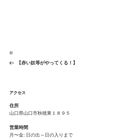
投
前
前
稿
の
【赤い奴等がやってくる！】
ナ
投
ビ
稿
ゲ
ー
アクセス
シ
住所
ョ
山口県山口市秋穂東１８９５
ン
営業時間
月〜金: 日の出～日の入りまで