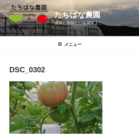
コ
ン
たちばな農園
テ
健康と美味しいを皆さまに
ン
ツ
へ
メニュー
ス
キ
ッ
DSC_0302
プ