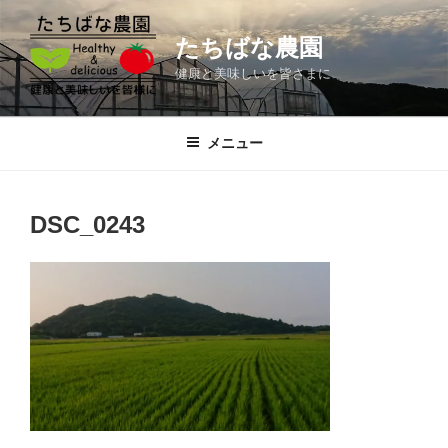
コ
ン
たちばな農園
テ
健康と美味しいを皆さまに
ン
ツ
へ
メニュー
ス
キ
ッ
DSC_0243
プ