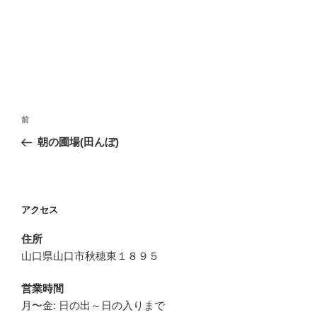
投
前
前
稿
の
朝の圃場(田んぼ)
ナ
投
ビ
稿
ゲ
ー
アクセス
シ
住所
ョ
山口県山口市秋穂東１８９５
ン
営業時間
月〜金: 日の出～日の入りまで