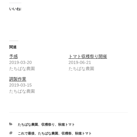
いいね:
関連
予感
トマト収穫祭り開催
2019-03-20
2019-06-21
たちばな農園
たちばな農園
調製作業
2019-03-15
たちばな農園
カ
たちばな農園
、
収穫祭り
、
秋穂トマト
テ
タ
これで最後
、
たちばな農園
、
収穫祭
、
秋穂トマト
ゴ