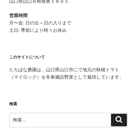
山口県山口市秋穂東１８９５
営業時間
月〜金: 日の出～日の入りまで
土日: 季節により時々お休み
このサイトについて
たちばな農園は、山口県山口市にて地元の秋穂トマト
（マイロック）を冬春施設野菜として栽培しています。
検索
検
検
索
索: