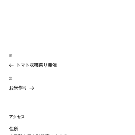
投
前
前
稿
の
トマト収穫祭り開催
ナ
投
ビ
稿
次
次
ゲ
の
お米作り
投
ー
稿
シ
ョ
アクセス
ン
住所