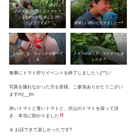
子供達も、「おしりトマトー
」などわいわい楽しんでい
たようですよ?
美味しい顔いただきましたー?
うちのこも、ちゃっかり食べて
トマトの採り方、マスターしま
る
したか？
無事にトマト狩りイベントを終了しました＼(^^)／
写真を撮れなかった方も皆様、ご参加ありがとうござい
ますm(__)m
赤いトマトと青いトマトと、沢山のトマトを採って頂
き、本当に助かりました
＆ お話できて楽しかったです?