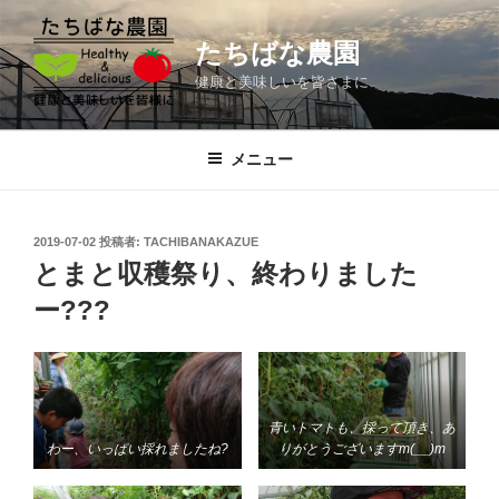
コ
ン
たちばな農園
テ
健康と美味しいを皆さまに
ン
ツ
へ
メニュー
ス
キ
ッ
投
2019-07-02
投稿者:
TACHIBANAKAZUE
プ
稿
とまと収穫祭り、終わりました
日:
ー???
青いトマトも、採って頂き、あ
わー、いっぱい採れましたね?
りがとうございますm(__)m