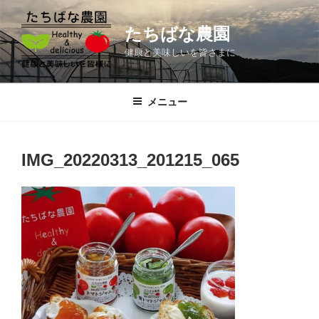
コ
ン
たちばな農園
テ
健康と美味しいを皆さまに
ン
ツ
へ
メニュー
ス
キ
ッ
IMG_20220313_201215_065
プ