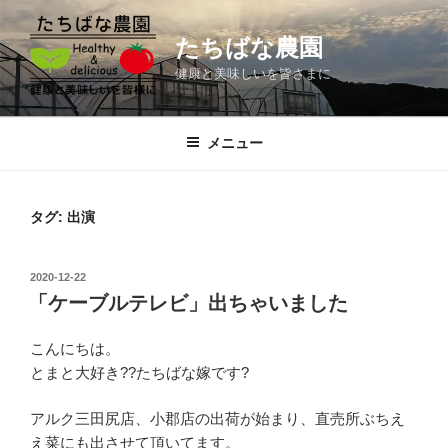
コ
ン
たちばな農園
テ
健康と美味しいを皆さまに
ン
ツ
へ
メニュー
ス
キ
ッ
タグ:
出演
プ
投
2020-12-22
稿
「ケーブルテレビ」出ちゃいました
日:
こんにちは。
とまと大好き??たちばな嫁です?
アルク三田尻店、小郡店の出荷が始まり、直売所ぶちえ
え菜にも出させて頂いてます。