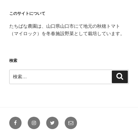
このサイトについて
たちばな農園は、山口県山口市にて地元の秋穂トマト
（マイロック）を冬春施設野菜として栽培しています。
検索
検
検
索
索:
Facebook
Instagram
Twitter
メ
ー
ル